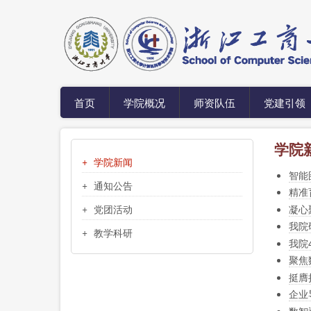
跳
转
到
主
要
内
容
首页
学院概况
师资队伍
党建引领
学院
首
学院新闻
页
智能
区
通知公告
精准
块
凝心
党团活动
我院
教学科研
我院
聚焦
挺膺
企业
数智