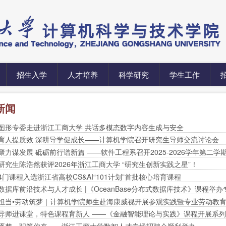
招生入学
人才培养
科学研究
学生工作
新闻
图形专委走进浙江工商大学 共话多模态数字内容生成与安全
育人提质效 深耕导学促成长——计算机学院召开研究生导师交流讨论会
聚力谋发展 砥砺前行谱新篇 ——软件工程系召开2025-2026学年第二
研究生陈浩然获评2026年浙江工商大学 “研究生创新实践之星”！
4门课程入选浙江省高校CS&AI“101计划”首批核心培育课程
数据库前沿技术与人才成长 |《OceanBase分布式数据库技术》课程举
担当•劳动筑梦｜计算机学院师生赴海康威视开展参观实践暨专业劳动教
导师进课堂，特色课程育新人 ——《金融智能理论与实践》课程开展系
逐梦，职等你来——浙江工商大学数智人才专场招聘会顺利举办