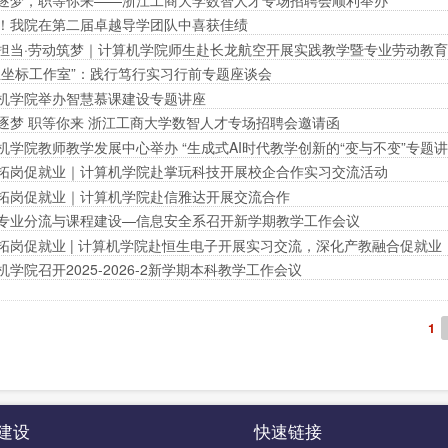
！我院在第二届卓越导学团队中喜获佳绩
担当·劳动筑梦｜计算机学院师生赴长龙航空开展实践教学暨专业劳动教
生坐标工作室”：践行笃行实习行前专题座谈会
机学院举办智慧慕课建设专题讲座
逐梦 职等你来 浙江工商大学数智人才专场招聘会邀请函
机学院教师教学发展中心举办 “生成式AI时代教学创新的“变与不变”专题
拓岗促就业｜计算机学院赴掌玩科技开展校企合作实习交流活动
拓岗促就业｜计算机学院赴信雅达开展交流合作
专业分流与课程建设—信息安全系召开新学期教学工作会议
拓岗促就业 | 计算机学院赴恒生电子开展实习交流，深化产教融合促就业
机学院召开2025-2026-2新学期本科教学工作会议
当
1
前
页
建设
快速链接