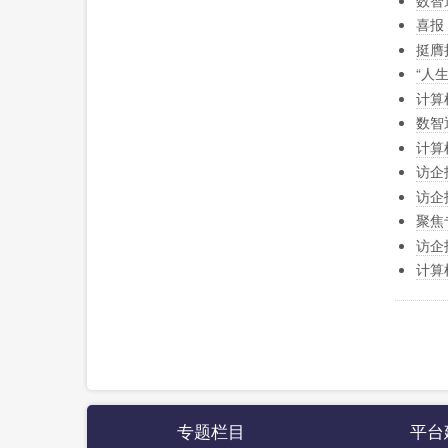
喜报
挺膺
“人
计算
数智
计算
访企
访企
聚焦
访企
计算
分
页
专题栏目
平台