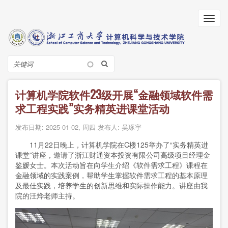
跳
转
Toggl
到
navig
主
要
内
搜
容
索
计算机学院软件23级开展“金融领域软件需
求工程实践”实务精英进课堂活动
发布日期:
2025-01-02, 周四
发布人:
吴琢宇
11月22日晚上，计算机学院在C楼125举办了“实务精英进
课堂”讲座，邀请了浙江财通资本投资有限公司高级项目经理金
鉴媛女士。本次活动旨在向学生介绍《软件需求工程》课程在
金融领域的实践案例，帮助学生掌握软件需求工程的基本原理
及最佳实践，培养学生的创新思维和实际操作能力。讲座由我
院的汪烨老师主持。