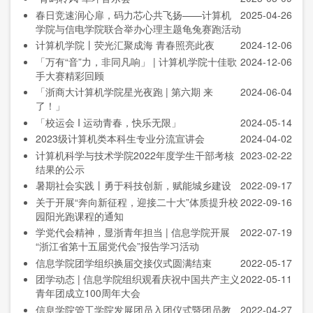
春日竞速润心扉，码力芯心共飞扬——计算机
2025-04-26
学院与信电学院联合举办心理主题龟兔赛跑活动
计算机学院丨荧光汇聚成海 青春照亮此夜
2024-12-06
「万有“音”力，非同凡响」 | 计算机学院十佳歌
2024-12-06
手大赛精彩回顾
「浙商大计算机学院星光夜跑 | 第六期 来
2024-06-04
了！」
「校运会 I 运动青春，快乐无限」
2024-05-14
2023级计算机类本科生专业分流宣讲会
2024-04-02
计算机科学与技术学院2022年度学生干部考核
2023-02-22
结果的公示
暑期社会实践丨勇于科技创新，赋能城乡建设
2022-09-17
关于开展“奔向新征程，迎接二十大”体质提升校
2022-09-16
园阳光跑课程的通知
学党代会精神，显浙青年担当 | 信息学院开展
2022-07-19
“浙江省第十五届党代会”报告学习活动
信息学院团学组织换届交接仪式圆满结束
2022-05-17
团学动态 | 信息学院组织观看庆祝中国共产主义
2022-05-11
青年团成立100周年大会
信息学院管工学院发展团员入团仪式暨团员教
2022-04-27