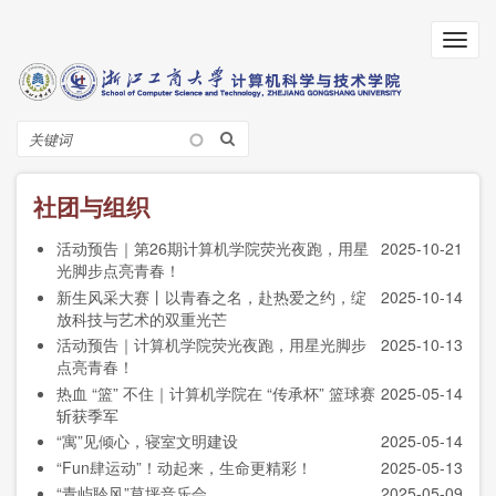
跳
转
Toggl
到
navig
主
要
内
搜
容
索
社团与组织
活动预告｜第26期计算机学院荧光夜跑，用星
2025-10-21
光脚步点亮青春！
新生风采大赛丨以青春之名，赴热爱之约，绽
2025-10-14
放科技与艺术的双重光芒
活动预告｜计算机学院荧光夜跑，用星光脚步
2025-10-13
点亮青春！
热血 “篮” 不住｜计算机学院在 “传承杯” 篮球赛
2025-05-14
斩获季军
“寓”见倾心，寝室文明建设
2025-05-14
“Fun肆运动”！动起来，生命更精彩！
2025-05-13
“青屿聆风”草坪音乐会
2025-05-09