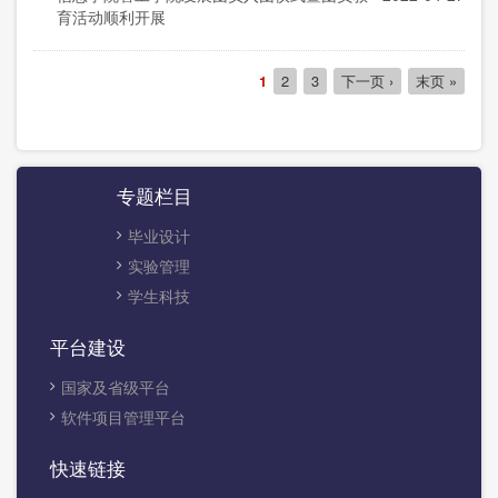
育活动顺利开展
分
当
1
Page
2
Page
3
下
下一页 ›
末
末页 »
页
前
一
页
页
页
专题栏目
毕业设计
实验管理
学生科技
平台建设
国家及省级平台
软件项目管理平台
快速链接