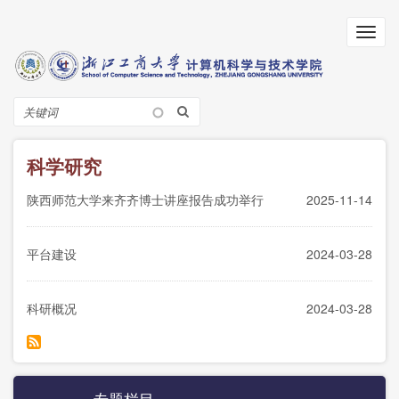
跳
转
Toggl
到
navig
主
要
内
搜
容
索
科学研究
陕西师范大学来齐齐博士讲座报告成功举行
2025-11-14
平台建设
2024-03-28
科研概况
2024-03-28
专题栏目