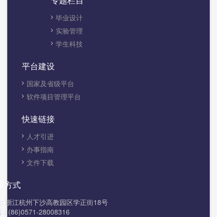
毕业设计
实验管理
学生科技
平台建设
国家及省级平台
软件项目管理平台
快速链接
人才引进
办事指南
文件下载
系方式
址: 浙江杭州下沙高教园区学正街18号
：(86)0571-28008316