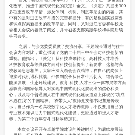
化改革、推进中国式现代化的决定》全文。《决定》共提出300
多项重要改革举措，涉及体制、机制、制度等层面的内容，其
中有的是对过去改革举措的完善和提升，有的是根据实践需要
和试点探索新提出的改革举措。同时，又对浙江省委和学校党
委相关会议内容做了阐述，并号召各支部紧跟学校和学院后续
学习要求。
之后，与会党委委员做了交流分享。王勋院长通过与往年
会议内容对比，重点强调了党的二十届三中全会对科技创新的
重视。他指出，《决定》从科技成果转化、高科技人才培养、
科技教育改革等具体方面对科技创新提出了新要求，这都与高
校教师息息相关，大家应深入领会会议精神，在自己的岗位上
迎接时代机遇和挑战。邵俊副院长从日常生活切入，结合绿色
能源发展、生态环境建设、教育-科技-人才三位一体布局等方面
感叹党和国家领导人对实现中国式现代化展现出的信心和决
心，以及每个普通国人在中国式现代化建设道路上体现的“功成
不必在我”的中国精神。“双带头人”教师党支部书记董建锋表
示，自己作为一名高校数字化人才培养教师，不仅要用自己的
专业技术知识助力中国式现代化建设，更应通过加强人才培
养，为第二个百年奋斗目标添砖加瓦。
本次会议召开在卓越学院建设的关键时期，为后续发展统