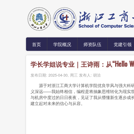
跳
转
到
主
要
内
容
首页
学院概况
师资队伍
党建引领
学长学姐说专业｜王诗雨：从“Hello 
发布日期:
2025-04-30, 周三
发布人:
胡洽
源于对浙江工商大学计算机学院优良学风与强大科研实
义深远——我始终相信，编程是将抽象思维转化为现实
与机房中度过的日日夜夜，见证了我从懵懂新生逐步成
建立起对未来的信心与从容。